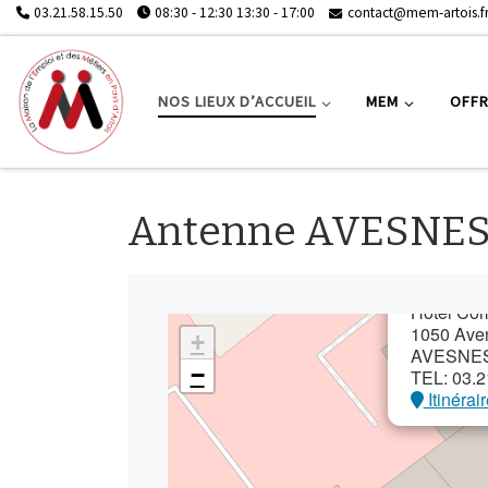
03.21.58.15.50
08:30 - 12:30 13:30 - 17:00
contact@mem-artois.f
NOS LIEUX D’ACCUEIL
MEM
OFFR
Antenne AVESNE
Antenne 
Commun
des Camp
Hôtel Co
1050 Aven
+
AVESNE
−
TEL: 03.2
 Itinérai