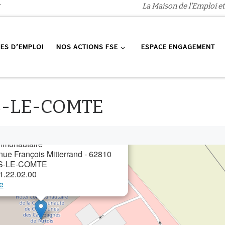
r
La Maison de l'Emploi et
ES D’EMPLOI
NOS ACTIONS FSE
ESPACE ENGAGEMENT
×
S-LE-COMTE
de la Communauté de 
es
agnes de l’Artois
mmunautaire
ue François Mitterrand - 62810 
S-LE-COMTE
1.22.02.00
re