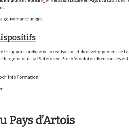
is Emploi Entreprise
»
*
et «
Mission Locale en Pays d’Artois
» s’est
nt.
ne gouvernance unique.
ispositifs
e le support juridique de la réalisation et du développement de l’ac
t l’hébergement de la Plateforme Proch ‘emploi en direction des en
roch’Info Formation.
rs.
u Pays d’Artois