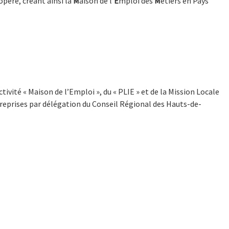
 opéré, créant ainsi la
M
aison de l’
E
mploi des
M
étiers en Pays
tivité « Maison de l’Emploi », du « PLIE » et de la Mission Locale
treprises par délégation du Conseil Régional des Hauts-de-