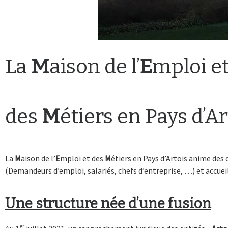
La
M
aison de l’
E
mploi e
des
M
étiers en Pays d’Ar
La
M
aison de l’
E
mploi et des
M
étiers en Pays d’Artois anime des 
(Demandeurs d’emploi, salariés, chefs d’entreprise, …) et accuei
Une structure née d’une fusion
er