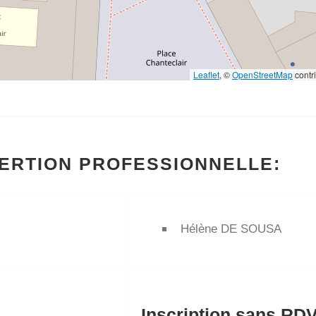
Leaflet
, ©
OpenStreetMap
contr
SERTION PROFESSIONNELLE:
Hélène DE SOUSA
Inscription sans RDV