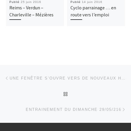
Publié
25 juin 2016
Publié
14 juin 2016
Reims – Verdun –
Cyclo parrainage … en
Charleville – Mézières
route vers l’emploi
Parcourir les articles
Article précédent
UNE FENÊTRE S’OUVRE VERS DE NOUVEAUX HORIZONS
RETOUR À LA LISTE DES
Ar
ENTRAINEMENT DU DIMANCHE 29/05/216