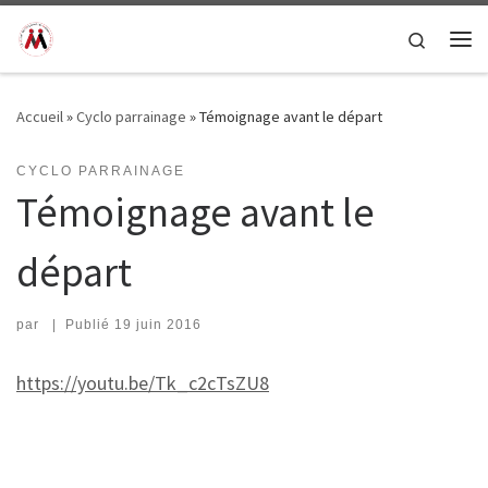
Passer au contenu
Search
Me
Accueil
»
Cyclo parrainage
»
Témoignage avant le départ
CYCLO PARRAINAGE
Témoignage avant le
départ
par
|
Publié
19 juin 2016
https://youtu.be/Tk_c2cTsZU8