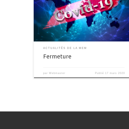
MLPA se voit contrainte de fermer ses portes au public
sur l’ensemble de ses lieux d’accueil. Nous mettons en
place le télétravail au sein de nos équipes, afin de
vous offrir le meilleur service possible pendant la
durée du confinement. Nous […]
ACTUALITÉS DE LA MEM
Fermeture
par
Webmaster
Publié
17 mars 2020