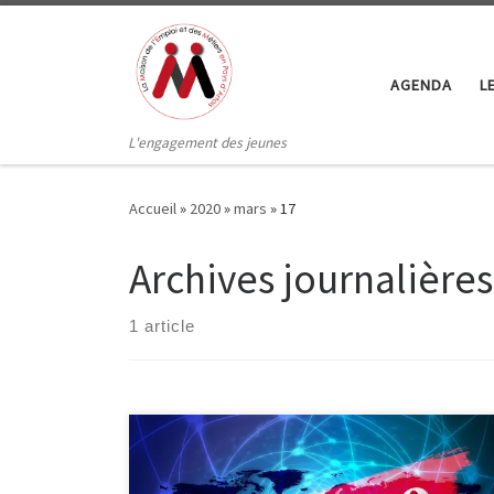
Passer au contenu
AGENDA
L
L'engagement des jeunes
Accueil
»
2020
»
mars
»
17
Archives journalières
1 article
En raison des risques sanitaires liés au coronavirus, la