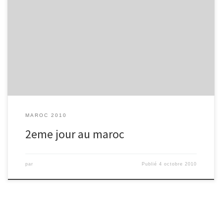
1er réveil au Maroc 1er déjeuner ( thé+vache qui rit avec un
paquet de gâteau ) Visite de Meknès – salle de sport – stade
athlétique Âpres on ses arrêter dans un café on a joué au échec le
matin L’après midi visite de la médinas (la vielle ville) pour […]
MAROC 2010
2eme jour au maroc
par
Publié
4 octobre 2010