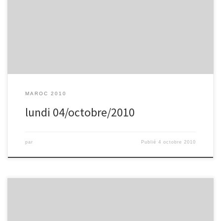
ensuite faire une visite de la ville (salle de sport, stade
d’athlétisme,…) petit moment de détente dans un café avec jeux
de dames et d’echec. Repas puis direction la médina pour un faire
tour et découvrir la vieille ville. Retour en bus au C.P.R. (Centre […]
MAROC 2010
lundi 04/octobre/2010
par
Publié
4 octobre 2010