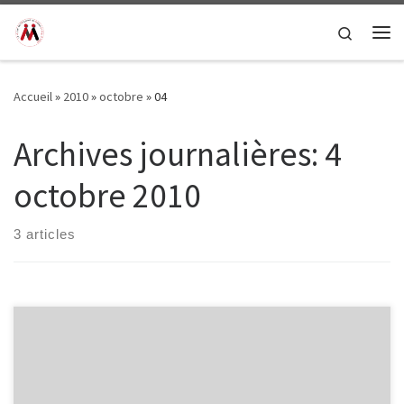
Passer au contenu
Search
Me
Accueil
»
2010
»
octobre
»
04
Archives journalières:
4
octobre 2010
3 articles
Première journée a Meknès, petit déjeuner au centre, pour partir