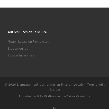
Autres Sites de la MLPA
Mission Locale en Pays d’Artois
Espace jeunes
Espace Entreprises
© 2026
L'engagement des jeunes en Mission Locale
– Tous droits
réservés
Propulsé par
WP
– Réalisé avec the
Thème Customizr