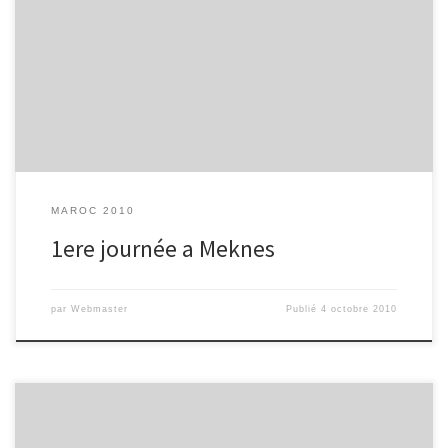
lundi 04/10/2010 1 réveil au C.P.R.sur la matinée visite de la salle
de sport olympique de méknes.stade athlétique ensuite café,jeux
échec,dame. l’après midi visite de la médina de méknes a
pied.retour en bus.soir sortie en groupe puis réunion.
MAROC 2010
1ere journée a Meknes
par
Webmaster
Publié
4 octobre 2010